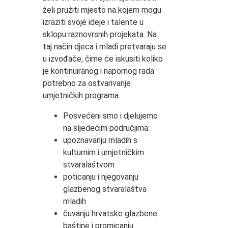
želi pružiti mjesto na kojem mogu
izraziti svoje ideje i talente u
sklopu raznovrsnih projekata. Na
taj način djeca i mladi pretvaraju se
u izvođače, čime će iskusiti koliko
je kontinuiranog i napornog rada
potrebno za ostvarivanje
umjetničkih programa.
Posvećeni smo i djelujemo
na sljedećim područjima:
upoznavanju mladih s
kulturnim i umjetničkim
stvaralaštvom
poticanju i njegovanju
glazbenog stvaralaštva
mladih
čuvanju hrvatske glazbene
baštine i promicanju