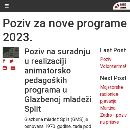
Poziv za nove programe
2023.
Poziv na suradnju
Last Post
u realizaciji
Poziv
Volonterima!
animatorsko
Next Post
pedagoških
Majstorske
programa u
radionice
Glazbenoj mladeži
pjevanja:
Split
Martina
Zadro - poziv
Glazbena mladež Split (GMS) je
na prijave
osnovana 1970. godine, tada pod