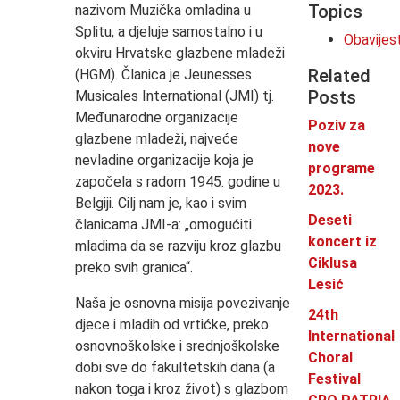
Topics
nazivom Muzička omladina u
Splitu, a djeluje samostalno i u
Obavijes
okviru Hrvatske glazbene mladeži
Related
(HGM). Članica je Jeunesses
Posts
Musicales International (JMI) tj.
Međunarodne organizacije
Poziv za
glazbene mladeži, najveće
nove
nevladine organizacije koja je
programe
započela s radom 1945. godine u
2023.
Belgiji. Cilj nam je, kao i svim
Deseti
članicama JMI-a: „omogućiti
koncert iz
mladima da se razviju kroz glazbu
Ciklusa
preko svih granica“.
Lesić
Naša je osnovna misija povezivanje
24th
djece i mladih od vrtićke, preko
International
osnovnoškolske i srednjoškolske
Choral
dobi sve do fakultetskih dana (a
Festival
nakon toga i kroz život) s glazbom