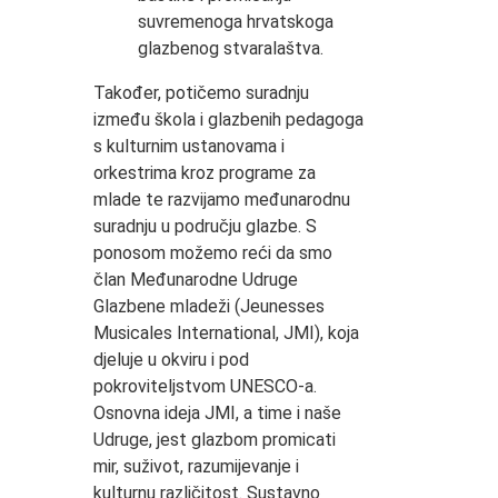
suvremenoga hrvatskoga
glazbenog stvaralaštva.
Također, potičemo suradnju
između škola i glazbenih pedagoga
s kulturnim ustanovama i
orkestrima kroz programe za
mlade te razvijamo međunarodnu
suradnju u području glazbe. S
ponosom možemo reći da smo
član Međunarodne Udruge
Glazbene mladeži (Jeunesses
Musicales International, JMI), koja
djeluje u okviru i pod
pokroviteljstvom UNESCO-a.
Osnovna ideja JMI, a time i naše
Udruge, jest glazbom promicati
mir, suživot, razumijevanje i
kulturnu različitost. Sustavno