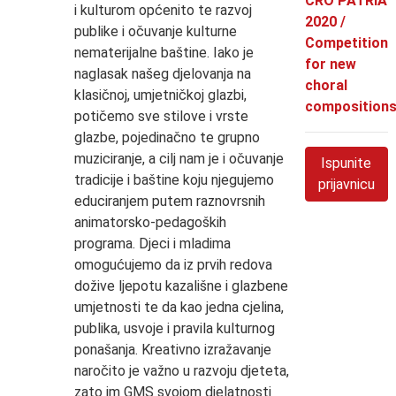
CRO PATRIA
i kulturom općenito te razvoj
2020 /
publike i očuvanje kulturne
Competition
nematerijalne baštine. Iako je
for new
naglasak našeg djelovanja na
choral
klasičnoj, umjetničkoj glazbi,
composition
potičemo sve stilove i vrste
glazbe, pojedinačno te grupno
muziciranje, a cilj nam je i očuvanje
Ispunite
tradicije i baštine koju njegujemo
prijavnicu
educiranjem putem raznovrsnih
animatorsko-pedagoških
programa. Djeci i mladima
omogućujemo da iz prvih redova
dožive ljepotu kazališne i glazbene
umjetnosti te da kao jedna cjelina,
publika, usvoje i pravila kulturnog
ponašanja. Kreativno izražavanje
naročito je važno u razvoju djeteta,
zato im GMS svojom djelatnosti